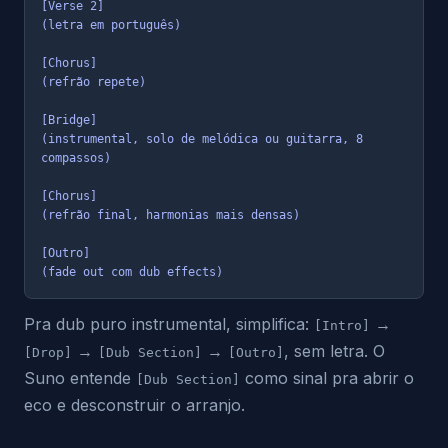
[Verse 2]

(letra em português)

[Chorus]

(refrão repete)

[Bridge]

(instrumental, solo de melódica ou guitarra, 8 
compassos)

[Chorus]

(refrão final, harmonias mais densas)

[Outro]

(fade out com dub effects)
Pra dub puro instrumental, simplifica:
→
[Intro]
→
→
, sem letra. O
[Drop]
[Dub Section]
[Outro]
Suno entende
como sinal pra abrir o
[Dub Section]
eco e desconstruir o arranjo.