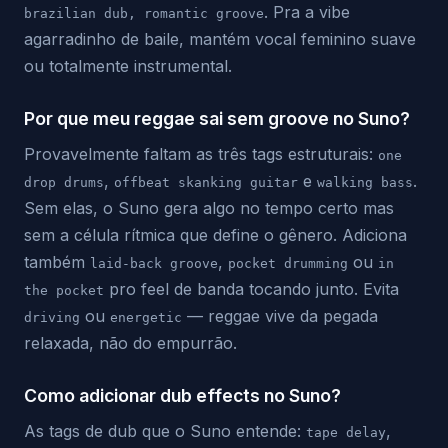
. Pra a vibe
brazilian dub, romantic groove
agarradinho de baile, mantém vocal feminino suave
ou totalmente instrumental.
Por que meu reggae sai sem groove no Suno?
Provavelmente faltam as três tags estruturais:
one
,
e
.
drop drums
offbeat skanking guitar
walking bass
Sem elas, o Suno gera algo no tempo certo mas
sem a célula rítmica que define o gênero. Adiciona
também
,
ou
laid-back groove
pocket drumming
in
pro feel de banda tocando junto. Evita
the pocket
ou
— reggae vive da pegada
driving
energetic
relaxada, não do empurrão.
Como adicionar dub effects no Suno?
As tags de dub que o Suno entende:
,
tape delay