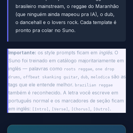
brasileiro mainstream, o reggae do Maranhão
(que ninguém ainda mapeou pra IA), o dub,
o dancehall e o lovers rock. Cada template é
pronto pra colar no Suno.
Importante:
os style prompts ficam em
inglês
. O
Suno foi treinado em catálogo majoritariamente em
inglês — palavras como
,
roots reggae
one drop
,
,
,
são as
drums
offbeat skanking guitar
dub
melodica
tags que ele entende melhor.
brazilian reggae
também é reconhecido. A letra você escreve em
português normal e os marcadores de seção ficam
em inglês:
,
,
,
.
[Intro]
[Verse]
[Chorus]
[Outro]