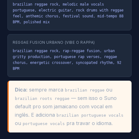
brazilian reggae rock, melodic male vocals 
portuguese, electric guitar, rock drums with reggae 
feel, anthemic chorus, festival sound, mid-tempo 88 
BPM, polished mix
REGGAE FUSION URBANO (VIBE O RAPPA)
brazilian reggae rock, rap-reggae fusion, urban 
gritty production, portuguese rap verses, reggae 
chorus, energetic crossover, syncopated rhythm, 92 
BPM
Dica:
sempre marca
ou
brazilian reggae
— sem isso o Suno
brazilian roots reggae
default pro som jamaicano com vocal em
inglês. E adiciona
brazilian portuguese vocals
ou
pra travar o idioma.
portuguese vocals