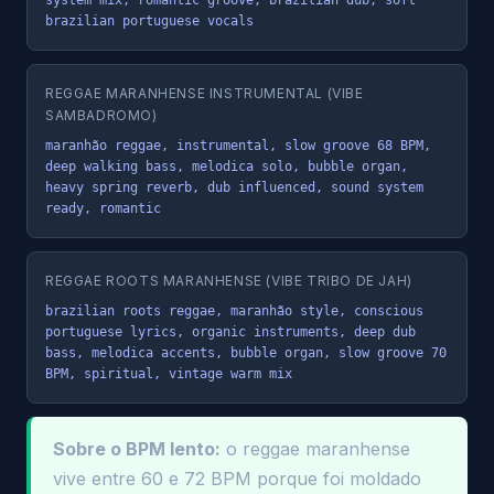
brazilian portuguese vocals
REGGAE MARANHENSE INSTRUMENTAL (VIBE
SAMBADROMO)
maranhão reggae, instrumental, slow groove 68 BPM, 
deep walking bass, melodica solo, bubble organ, 
heavy spring reverb, dub influenced, sound system 
ready, romantic
REGGAE ROOTS MARANHENSE (VIBE TRIBO DE JAH)
brazilian roots reggae, maranhão style, conscious 
portuguese lyrics, organic instruments, deep dub 
bass, melodica accents, bubble organ, slow groove 70 
BPM, spiritual, vintage warm mix
Sobre o BPM lento:
o reggae maranhense
vive entre 60 e 72 BPM porque foi moldado