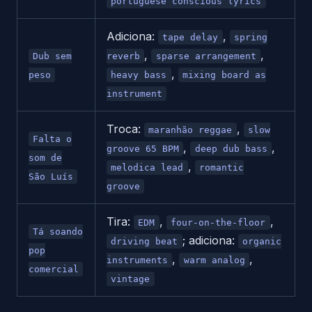
portuguese conscious lyrics
Adiciona:
,
tape delay
spring
,
,
Dub sem
reverb
sparse arrangement
,
peso
heavy bass
mixing board as
instrument
Troca:
,
maranhão reggae
slow
Falta o
,
,
groove 65 BPM
deep dub bass
som de
,
melodica lead
romantic
São Luís
groove
Tira:
,
,
EDM
four-on-the-floor
Tá soando
; adiciona:
driving beat
organic
pop
,
,
instruments
warm analog
comercial
vintage