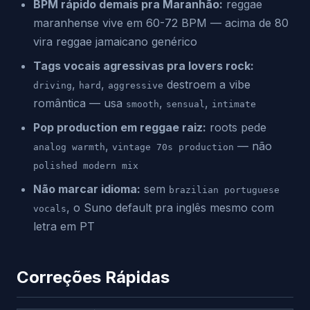
BPM rápido demais pra Maranhão:
reggae
maranhense vive em 60-72 BPM — acima de 80
vira reggae jamaicano genérico
Tags vocais agressivas pra lovers rock:
,
,
destroem a vibe
driving
hard
aggressive
romântica — usa
,
,
smooth
sensual
intimate
Pop production em reggae raiz:
roots pede
,
— não
analog warmth
vintage 70s production
polished modern mix
Não marcar idioma:
sem
brazilian portuguese
, o Suno default pra inglês mesmo com
vocals
letra em PT
Correções Rápidas