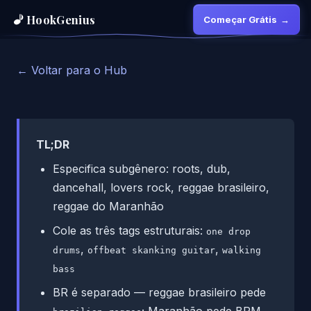
HookGenius
Começar Grátis
→
← Voltar para o Hub
TL;DR
Especifica subgênero: roots, dub,
dancehall, lovers rock, reggae brasileiro,
reggae do Maranhão
Cole as três tags estruturais:
one drop
,
,
drums
offbeat skanking guitar
walking
bass
BR é separado — reggae brasileiro pede