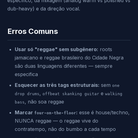
específico, da mixagem (analog warm vs polished vs
dub-heavy) e da direção vocal.
Erros Comuns
Usar só "reggae" sem subgênero:
roots
jamaicano e reggae brasileiro do Cidade Negra
são duas linguagens diferentes — sempre
especifica
Esquecer as três tags estruturais:
sem
one
,
e
drop drums
offbeat skanking guitar
walking
, não soa reggae
bass
Marcar
:
esse é house/techno,
four-on-the-floor
NUNCA reggae — o reggae vive do
contratempo, não do bumbo a cada tempo