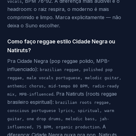
, BPM 78-92. A diferença mais audível é o
vocals
headroom: o raiz respira, o moderno é mais
comprimido e limpo. Marca explicitamente — não
deixa o Suno escolher.
Como faço reggae estilo Cidade Negra ou
Natiruts?
Pra Cidade Negra (pop reggae polido, MPB-
influenciado):
brazilian reggae, polished pop
reggae, male vocals portuguese, melodic guitar,
anthemic chorus, mid-tempo 80 BPM, radio-ready
. Pra Natiruts (roots reggae
mix, MPB-influenced
brasileiro espiritual):
brazilian roots reggae,
conscious portuguese lyrics, spiritual, warm
guitar, one drop drums, melodic bass, jah-
. A
influenced, 75 BPM, organic production
diferença: Cidade Negra puxa pra pop, Natiruts