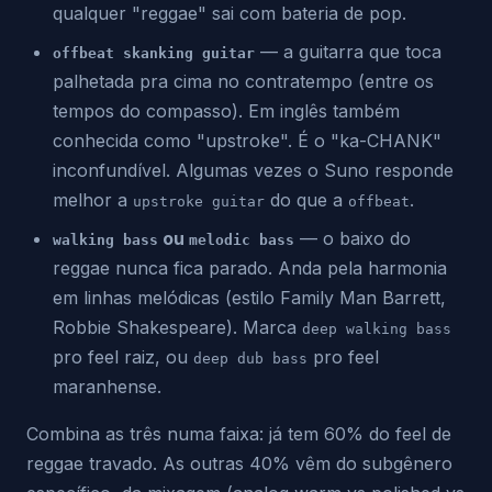
qualquer "reggae" sai com bateria de pop.
— a guitarra que toca
offbeat skanking guitar
palhetada pra cima no contratempo (entre os
tempos do compasso). Em inglês também
conhecida como "upstroke". É o "ka-CHANK"
inconfundível. Algumas vezes o Suno responde
melhor a
do que a
.
upstroke guitar
offbeat
ou
— o baixo do
walking bass
melodic bass
reggae nunca fica parado. Anda pela harmonia
em linhas melódicas (estilo Family Man Barrett,
Robbie Shakespeare). Marca
deep walking bass
pro feel raiz, ou
pro feel
deep dub bass
maranhense.
Combina as três numa faixa: já tem 60% do feel de
reggae travado. As outras 40% vêm do subgênero