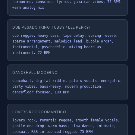
harmonies, conscious lyrics, jamaican vibes, 75 BPM, 
warm analog mix
DUB PESADO (KING TUBBY / LEE PERRY)
dub reggae, heavy bass, tape delay, spring reverb, 
sparse arrangement, melodica lead, bubble organ, 
instrumental, psychedelic, mixing board as 
instrument, 72 BPM
DANCEHALL MODERNO
dancehall, digital riddim, patois vocals, energetic, 
party vibes, bass-heavy, modern production, 
dancefloor focused, 100 BPM
LOVERS ROCK ROMÂNTICO
lovers rock, romantic reggae, smooth female vocals, 
gentle one-drop, warm bass, slow dance, intimate, 
sensual, R&B-influenced reggae, 75 BPM