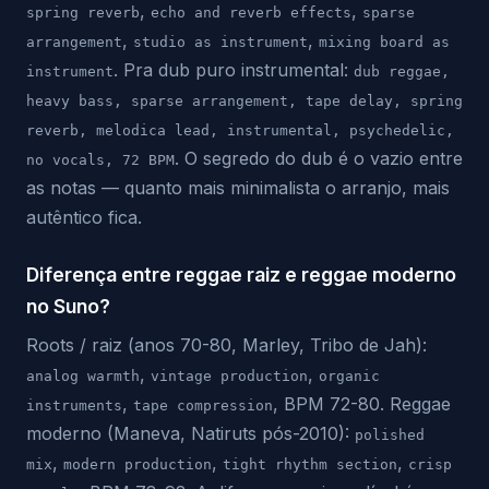
,
,
spring reverb
echo and reverb effects
sparse
,
,
arrangement
studio as instrument
mixing board as
. Pra dub puro instrumental:
instrument
dub reggae,
heavy bass, sparse arrangement, tape delay, spring
reverb, melodica lead, instrumental, psychedelic,
. O segredo do dub é o vazio entre
no vocals, 72 BPM
as notas — quanto mais minimalista o arranjo, mais
autêntico fica.
Diferença entre reggae raiz e reggae moderno
no Suno?
Roots / raiz (anos 70-80, Marley, Tribo de Jah):
,
,
analog warmth
vintage production
organic
,
, BPM 72-80. Reggae
instruments
tape compression
moderno (Maneva, Natiruts pós-2010):
polished
,
,
,
mix
modern production
tight rhythm section
crisp