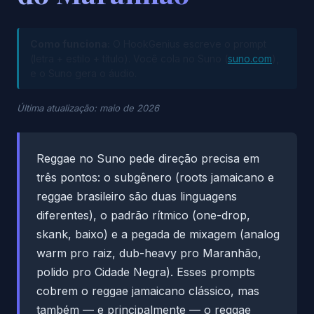
Como funciona:
O HookGenius escreve o prompt
(letra + estilo + título). Você cola no Suno (
suno.com
),
e o Suno gera o áudio.
Última atualização: maio de 2026
Reggae no Suno pede direção precisa em
três pontos: o subgênero (roots jamaicano e
reggae brasileiro são duas linguagens
diferentes), o padrão rítmico (one-drop,
skank, baixo) e a pegada de mixagem (analog
warm pro raiz, dub-heavy pro Maranhão,
polido pro Cidade Negra). Esses prompts
cobrem o reggae jamaicano clássico, mas
também — e principalmente — o reggae