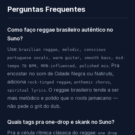
Perguntas Frequentes
Como faço reggae brasileiro autêntico no
Suno?
Use:
brazilian reggae, melodic, conscious
portuguese vocals, warm guitar, smooth bass, mid-
. Pra
tempo 78 BPM, MPB-influenced, polished mix
encostar no som de Cidade Negra ou Natiruts,
adiciona
,
,
rock-tinged reggae
anthemic chorus
. O reggae brasileiro tende a ser
spiritual lyrics
mais melódico e polido que o roots jamaicano —
não pede o grit do dub.
Quais tags pra one-drop e skank no Suno?
Pra a célula rítmica clássica do reggae:
one drop