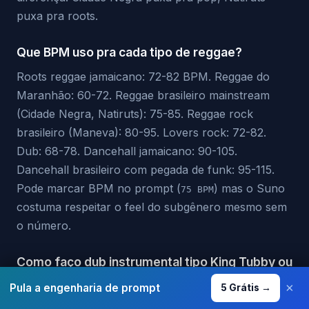
puxa pra roots.
Que BPM uso pra cada tipo de reggae?
Roots reggae jamaicano: 72-82 BPM. Reggae do
Maranhão: 60-72. Reggae brasileiro mainstream
(Cidade Negra, Natiruts): 75-85. Reggae rock
brasileiro (Maneva): 80-95. Lovers rock: 72-82.
Dub: 68-78. Dancehall jamaicano: 90-105.
Dancehall brasileiro com pegada de funk: 95-115.
Pode marcar BPM no prompt (
) mas o Suno
75 BPM
costuma respeitar o feel do subgênero mesmo sem
o número.
Como faço dub instrumental tipo King Tubby ou
Lee Perry?
×
Pula a engenharia de prompt
5 Grátis →
Use:
dub reggae, instrumental, heavy bass, tape