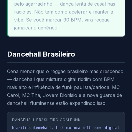
pelo agarradinho — dança lenta de casal nas
radiolas. Não tem como acelerar e manter a
vibe. Se você marcar 90 BPM, vira reggae
jamaicano genérico.
Dancehall Brasileiro
Cena menor que o reggae brasileiro mas crescendo
— dancehall que mistura digital riddim com BPM
mais alto e influência de funk paulista/carioca. MC
Carol, MC Tha, Jovem Dionisio e a nova guarda de
dancehall fluminense estão expandindo isso.
DANCEHALL BRASILEIRO COM FUNK
brazilian dancehall, funk carioca influence, digital 