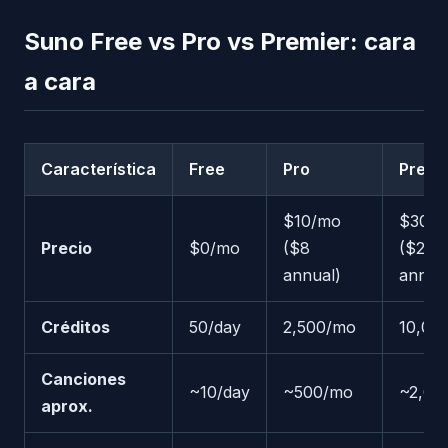
Suno Free vs Pro vs Premier: cara
a cara
Característica
Free
Pro
Premi
$10/mo
$30/
Precio
$0/mo
($8
($24
annual)
annua
Créditos
50/day
2,500/mo
10,00
Canciones
~10/day
~500/mo
~2,00
aprox.