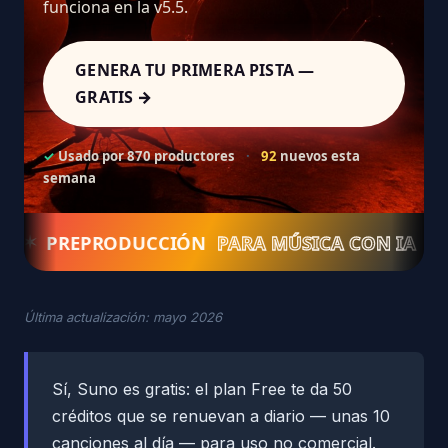
funciona en la v5.5.
GENERA TU PRIMERA PISTA —
GRATIS →
✓
Usado por 870 productores
·
92
nuevos esta
semana
PREPRODUCCIÓN
PARA MÚSICA CON IA
TU M
✶
Última actualización: mayo 2026
Sí, Suno es gratis: el plan Free te da 50
créditos que se renuevan a diario — unas 10
canciones al día — para uso no comercial.