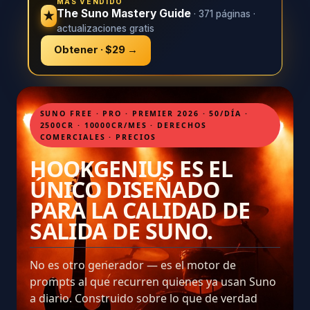
MÁS VENDIDO
The Suno Mastery Guide
· 371 páginas ·
★
actualizaciones gratis
Obtener · $29 →
SUNO FREE · PRO · PREMIER 2026 · 50/DÍA ·
2500CR · 10000CR/MES · DERECHOS
COMERCIALES · PRECIOS
HOOKGENIUS ES EL
ÚNICO DISEÑADO
PARA LA CALIDAD DE
SALIDA DE SUNO.
No es otro generador — es el motor de
prompts al que recurren quienes ya usan Suno
a diario. Construido sobre lo que de verdad