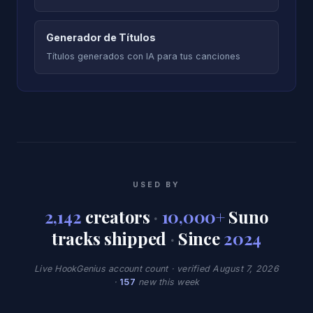
Generador de Títulos
Títulos generados con IA para tus canciones
USED BY
2,142
creators
·
10,000+
Suno
tracks shipped
·
Since
2024
Live HookGenius account count · verified August 7, 2026
·
157
new this week