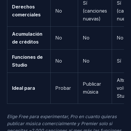
Sí
Sí
Derechos
No
(canciones
(canc
comerciales
nuevas)
nueva
Acumulación
No
No
No
de créditos
Funciones de
No
No
Sí
Studio
Alto
Publicar
Ideal para
Probar
volum
música
Studio
Elige Free para experimentar, Pro en cuanto quieras
publicar música comercialmente y Premier solo si
necesitas ~2,000 canciones al mes más las funciones