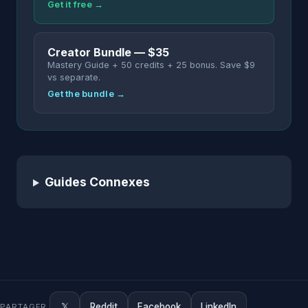
Get it free →
Creator Bundle — $35
Mastery Guide + 50 credits + 25 bonus. Save $9
vs separate.
Get the bundle →
Guides Connexes
𝕏
Reddit
Facebook
LinkedIn
PARTAGER