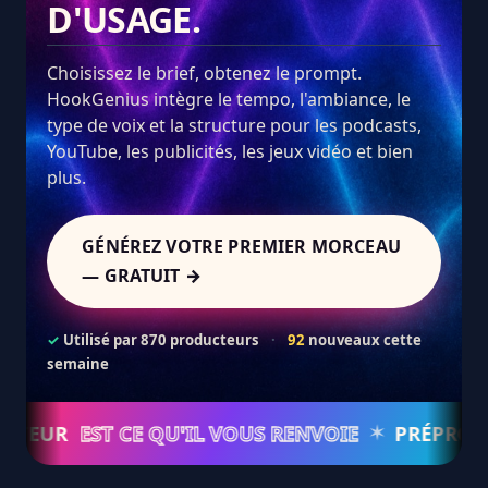
D'USAGE.
Choisissez le brief, obtenez le prompt.
HookGenius intègre le tempo, l'ambiance, le
type de voix et la structure pour les podcasts,
YouTube, les publicités, les jeux vidéo et bien
plus.
GÉNÉREZ VOTRE PREMIER MORCEAU
— GRATUIT →
✓
Utilisé par 870 producteurs
·
92
nouveaux cette
semaine
UR
EST CE QU'IL VOUS RENVOIE
PRÉPRODUCTI
✶