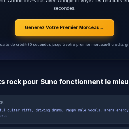
no. Connectez-vous avec Google et voyez les résultats en
secondes.
Générez Votre Premier Morceau
carte de crédit
30 secondes jusqu'à votre premier morceau
5 crédits gr
s rock pour Suno fonctionnent le mieu
CK
ful guitar riffs, driving drums, raspy male vocals, arena energy,
orus