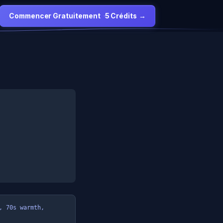
Commencer Gratuitement
·
5 Crédits
→
 70s warmth, 