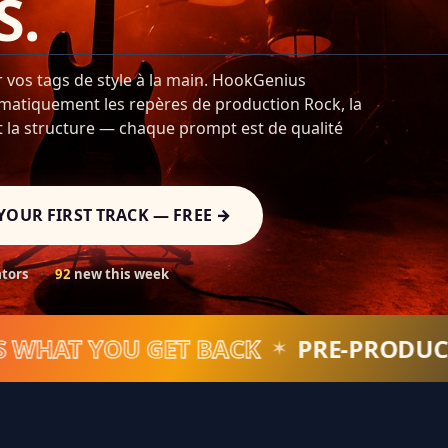
S.
r vos tags de style à la main. HookGenius
atiquement les repères de production Rock, la
t la structure — chaque prompt est de qualité
YOUR FIRST TRACK — FREE →
ators
·
92
new this week
T YOU GET BACK
PRE-PRODUCTION
✶