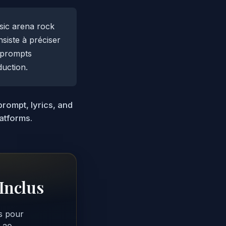
sic arena rock
siste à préciser
s prompts
duction.
prompt, lyrics, and
latforms.
Inclus
s pour