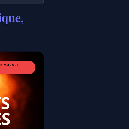
ique,
E VOCALS ·
S
ES