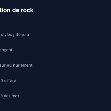
tion de rock
 styles ; Suno a
hangent
eur au hurlement ;
0 diffère
 à des tags