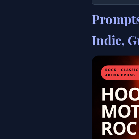
Prompts
Indie, 
ROCK · CLASSIC
ARENA DRUMS
HOO
MOT
ROCK