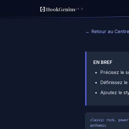
HookGenius
v4.0
← Retour au Centre
EN BREF
Précisez le s
Définissez le
Ajoutez le st
classic rock, power
anthemic