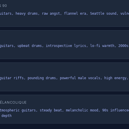
S 90
uitars, heavy drums, raw angst, flannel era, Seattle sound, vulne
guitars, upbeat drums, introspective lyrics, lo-fi warmth, 2000s 
guitar riffs, pounding drums, powerful male vocals, high energy, 
MÉLANCOLIQUE
tmospheric guitars, steady beat, melancholic mood, 90s influenced
 depth