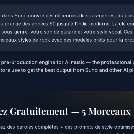
 dans Suno couvre des décennies de sous-genres, du clas
u grunge des années 90 jusqu'à l'indie moderne. La clé con
 sous-genre, votre son de guitare et votre style vocal. Ce
ncipaux styles de rock avec des modèles prêts pour la pro
e pre-production engine for AI music — the professional 
ators use to get the best output from Suno and other AI p
ez Gratuitement — 5 Morceaux 
ez des paroles complètes + des prompts de style optimisé