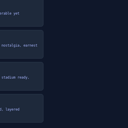
rable yet 
nostalgia, earnest 
stadium ready, 
, layered 