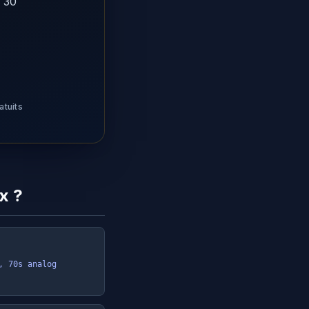
 30
atuits
x ?
 70s analog 