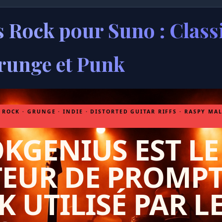
 Rock pour Suno : Class
Grunge et Punk
 ROCK · GRUNGE · INDIE · DISTORTED GUITAR RIFFS · RASPY MAL
KGENIUS EST LE
EUR DE PROMPT
 UTILISÉ PAR L