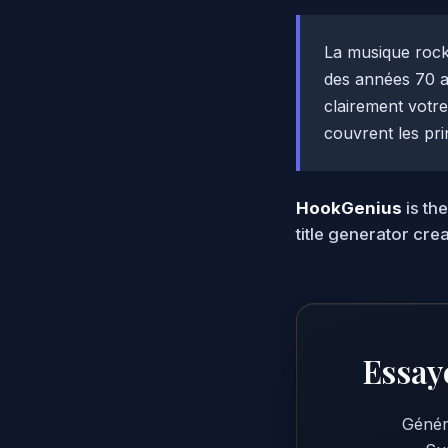
La musique rock
des années 70 a
clairement votre
couvrent les pri
HookGenius
is th
title generator cre
Essay
Génér