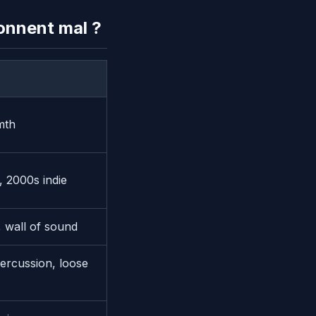
onnent mal ?
rmth
, 2000s indie
y, wall of sound
percussion, loose