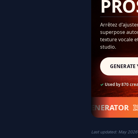
PRO
Arrêtez d'ajuste
superpose autom
texture vocale e
studio.
GENERATE 
✓
Used by 870 cre
AT YOU FEED THE GENERATOR
IS WHA
Last updated: May 2026