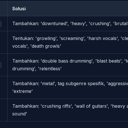
Solusi
Tambahkan: 'downtuned', 'heavy', 'crushing', 'brutal
Tentukan: 'growling', 'screaming', 'harsh vocals', 'c
vocals', 'death growls'
Tambahkan: 'double bass drumming', 'blast beats', 't
drumming', 'relentless'
Tambahkan: 'metal', tag subgenre spesifik, 'aggressive
'extreme'
Tambahkan: 'crushing riffs', 'wall of guitars', 'heavy 
sound'