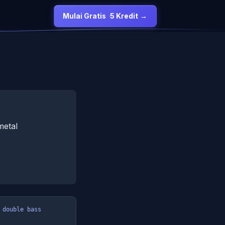
Mulai Gratis
·
5 Kredit
→
metal
double bass 