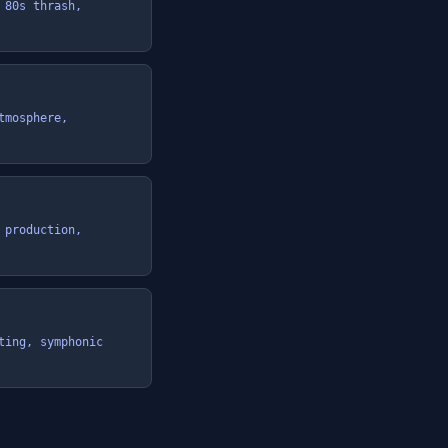
80s thrash, 
mosphere, 
production, 
ing, symphonic 