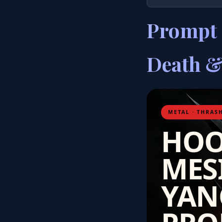
Prompt 
Death &
METAL · THRASH
HOO
MES
YAN