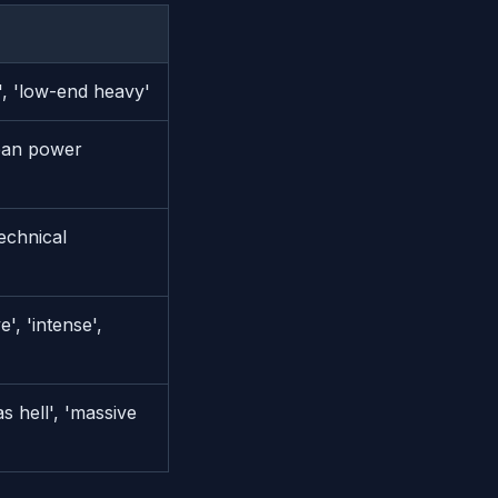
', 'low-end heavy'
lean power
echnical
', 'intense',
as hell', 'massive