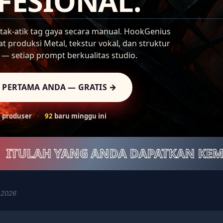
FESIONAL.
ak-atik tag gaya secara manual. HookGenius
t produksi Metal, tekstur vokal, dan struktur
 — setiap prompt berkualitas studio.
 PERTAMA ANDA — GRATIS →
0 produser
·
92
baru minggu ini
H YANG ANDA DAPATKAN KEMBALI
✶
i 2026