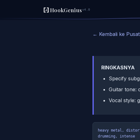
HookGenius
v4.0
← Kembali ke Pusat 
RINGKASNYA
Specify subg
Guitar tone: 
Vocal style:
heavy metal, distor
drumming, intense