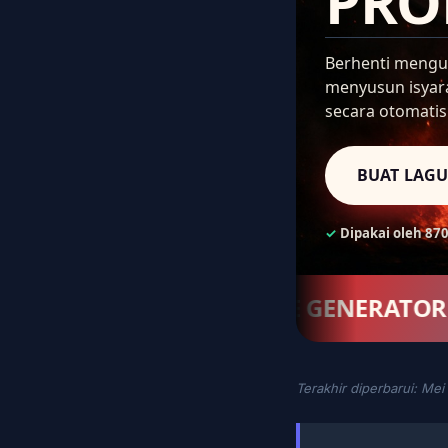
PRO
Berhenti mengut
menyusun isyara
secara otomatis
BUAT LAGU
✓
Dipakai oleh 87
ANDA BERIKAN KE GENERATOR
ITULA
Terakhir diperbarui: Me