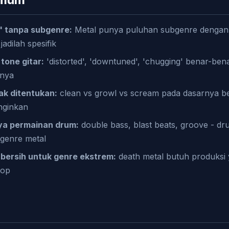
' tanpa subgenre:
Metal punya puluhan subgenre dengan
adilah spesifik
tone gitar:
'distorted', 'downtuned', 'chugging' benar-be
anya
ak ditentukan:
clean vs growl vs scream pada dasarnya b
nginkan
a permainan drum:
double bass, blast beats, groove - d
genre metal
u bersih untuk genre ekstrem:
death metal butuh produksi
pop