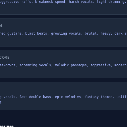
aggressive riffs, breakneck speed, harsh vocals, tight drumming, 
AL
ned guitars, blast beats, growling vocals, brutal, heavy, dark at
CORE
eakdowns, screaming vocals, melodic passages, aggressive, modern 
g vocals, fast double bass, epic melodies, fantasy themes, uplift
t
Umum