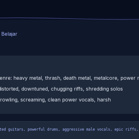
Belajar
enre: heavy metal, thrash, death metal, metalcore, power 
distorted, downtuned, chugging riffs, shredding solos
 growling, screaming, clean power vocals, harsh
ted guitars, powerful drums, aggressive male vocals, epic riffs, 