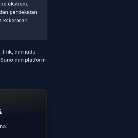
nre ekstrem.
 dan pendekatan
a kekerasan
irik, dan judul
i Suno dan platform
k
no.