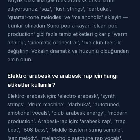
Büyük olasılıkla çekirdek arabesk unsurlarını
atlıyorsunuz. 'saz', 'lush strings', 'darbuka',
'quarter-tone melodies' ve 'melancholic' ekleyin —
bunlar olmadan Suno pop'a kayar. 'clean pop
production' gibi fazla temiz etiketleri çıkarıp 'warm
analog', 'cinematic orchestral', 'live club feel' ile
değiştirin. Vokalin dramatik ve hüzünlü olduğundan
emin olun.
Elektro-arabesk ve arabesk-rap için hangi
etiketler kullanılır?
Elektro-arabesk için: 'electro arabesk', 'synth
strings', 'drum machine', 'darbuka', 'autotuned
emotional vocals', 'club-arabesk energy', 'modern
production'. Arabesk-rap için: 'arabesk rap', 'trap
beat', '808 bass', 'Middle-Eastern string sample',
'saz melody', 'melancholic autotune rap vocals',