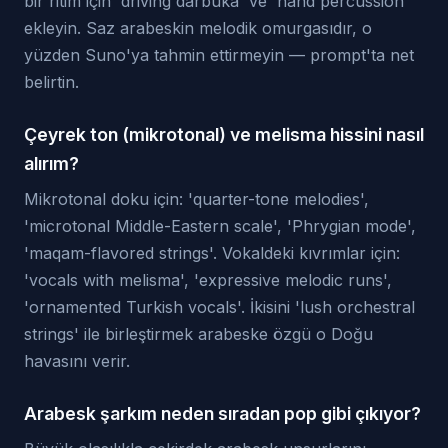
bir ritim için 'driving darbuka' ve 'hand percussion'
ekleyin. Saz arabeskin melodik omurgasıdır, o
yüzden Suno'ya tahmin ettirmeyin — prompt'ta net
belirtin.
Çeyrek ton (mikrotonal) ve melisma hissini nasıl
alırım?
Mikrotonal doku için: 'quarter-tone melodies',
'microtonal Middle-Eastern scale', 'Phrygian mode',
'maqam-flavored strings'. Vokaldeki kıvrımlar için:
'vocals with melisma', 'expressive melodic runs',
'ornamented Turkish vocals'. İkisini 'lush orchestral
strings' ile birleştirmek arabeske özgü o Doğu
havasını verir.
Arabesk şarkım neden sıradan pop gibi çıkıyor?