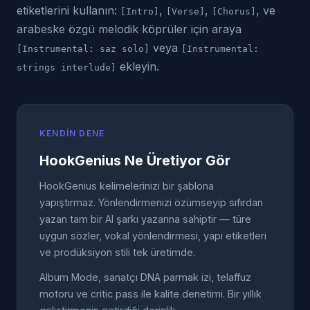
etiketlerini kullanın:
,
,
, ve
[Intro]
[Verse]
[Chorus]
arabeske özgü melodik köprüler için araya
veya
[Instrumental: saz solo]
[Instrumental:
ekleyin.
strings interlude]
KENDIN DENE
HookGenius Ne Üretiyor Gör
HookGenius kelimelerinizi bir şablona
yapıştırmaz. Yönlendirmenizi özümseyip sıfırdan
yazan tam bir AI şarkı yazarına sahiptir — türe
uygun sözler, vokal yönlendirmesi, yapı etiketleri
ve prodüksiyon stili tek üretimde.
Album Mode, sanatçı DNA parmak izi, telaffuz
motoru ve critic pass ile kalite denetimi. Bir yıllık