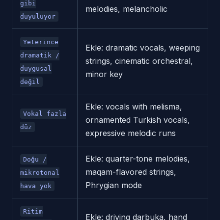
gibi
melodies, melancholic
duyuluyor
Yeterince
Ekle: dramatic vocals, weeping
dramatik /
strings, cinematic orchestral,
duygusal
minor key
değil
Ekle: vocals with melisma,
Vokal fazla
ornamented Turkish vocals,
düz
expressive melodic runs
Ekle: quarter-tone melodies,
Doğu /
maqam-flavored strings,
mikrotonal
Phrygian mode
hava yok
Ritim
Ekle: driving darbuka, hand