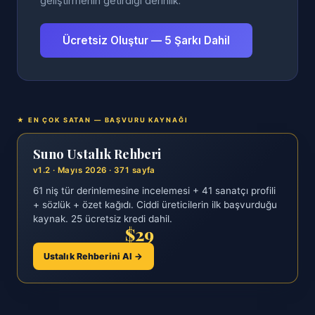
geliştirmenin getirdiği derinlik.
Ücretsiz Oluştur — 5 Şarkı Dahil
★ EN ÇOK SATAN — BAŞVURU KAYNAĞI
Suno Ustalık Rehberi
v1.2 · Mayıs 2026 · 371 sayfa
61 niş tür derinlemesine incelemesi + 41 sanatçı profili
+ sözlük + özet kağıdı. Ciddi üreticilerin ilk başvurduğu
kaynak. 25 ücretsiz kredi dahil.
$29
Ustalık Rehberini Al →