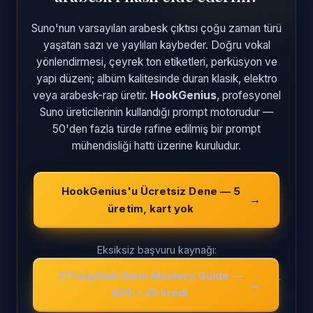
Suno'nun varsayılan arabesk çıktısı çoğu zaman türü
yaşatan sazı ve yaylıları kaybeder. Doğru vokal
yönlendirmesi, çeyrek ton etiketleri, perküsyon ve
yapı düzeni; albüm kalitesinde duran klasik, elektro
veya arabesk-rap üretir.
HookGenius
, profesyonel
Suno üreticilerinin kullandığı prompt motorudur —
50'den fazla türde rafine edilmiş bir prompt
mühendisliği hattı üzerine kuruludur.
HookGenius'u Ücretsiz Dene — 5
üretim, kart yok
Eksiksiz başvuru kaynağı:
371 sayfalık Suno Mastery Guide —
.
$29 + 25 kredi