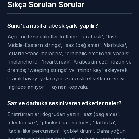
Sıkça Sorulan Sorular
Suno'da nasıl arabesk şarkı yapılır?
Açık İngilizce etiketler kullanın: 'arabesk', 'lush
Middle-Eastern strings', 'saz (bağlama)', 'darbuka',
'quarter-tone melodies', 'dramatic emotional vocals',
'melancholic', 'heartbreak'. Arabeskin özü hüzün ve
dramda; 'weeping strings' ve 'minor key' ekleyerek
o acılı havayı yakalayın. Suno stil etiketlerini en iyi
İngilizce anlıyor — aynen kopyala.
Saz ve darbuka sesini veren etiketler neler?
Enstrümanları doğrudan yazın: 'saz (bağlama)',
'electric saz', 'plucked saz melody', 'darbuka',
'tabla-like percussion', 'goblet drum'. Daha yoğun