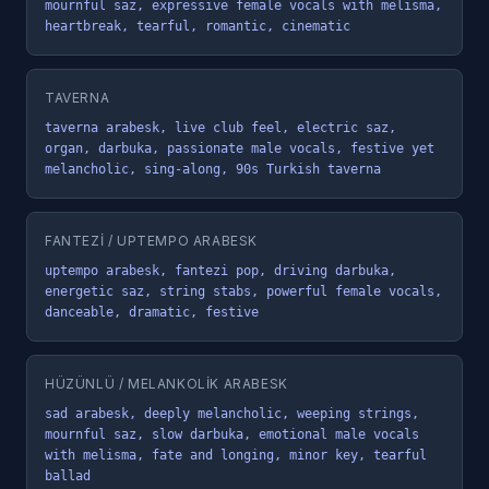
mournful saz, expressive female vocals with melisma, 
heartbreak, tearful, romantic, cinematic
TAVERNA
taverna arabesk, live club feel, electric saz, 
organ, darbuka, passionate male vocals, festive yet 
melancholic, sing-along, 90s Turkish taverna
FANTEZI / UPTEMPO ARABESK
uptempo arabesk, fantezi pop, driving darbuka, 
energetic saz, string stabs, powerful female vocals, 
danceable, dramatic, festive
HÜZÜNLÜ / MELANKOLIK ARABESK
sad arabesk, deeply melancholic, weeping strings, 
mournful saz, slow darbuka, emotional male vocals 
with melisma, fate and longing, minor key, tearful 
ballad