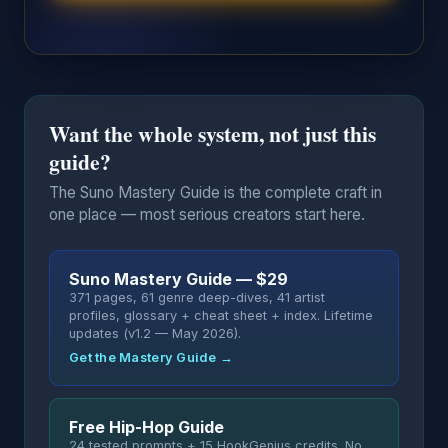
Want the whole system, not just this
guide?
The Suno Mastery Guide is the complete craft in
one place — most serious creators start here.
Suno Mastery Guide — $29
371 pages, 61 genre deep-dives, 41 artist
profiles, glossary + cheat sheet + index. Lifetime
updates (v1.2 — May 2026).
Get the Mastery Guide →
Free Hip-Hop Guide
24 tested prompts + 15 HookGenius credits. No