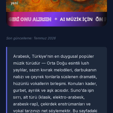
yeni
GERI ONU ALIRSIN
AI MÜZIK IÇIN
ÖN PRODÜK
✶
Son güncelleme: Temmuz 2026
Arabesk, Türkiye'nin en duygusal popüler
müzik türüdür — Orta Doğu esintili lush
yaylılar, sazın kıvrak melodileri, darbukanın
nabzı ve çeyrek tonlarla süslenen dramatik,
hüzünlü vokallerin birleşimi. Konuları kader,
gurbet, ayrılık ve aşk acısıdır. Suno'da işin
sırrı, alt türü (klasik, elektro-arabesk,
arabesk-rap), çekirdek enstrümanları ve
vokal tarzınızı net söylemektir. Bu sayfadaki