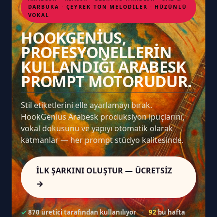
DARBUKA · ÇEYREK TON MELODILER · HÜZÜNLÜ
VOKAL
HOOKGENIUS,
PROFESYONELLERIN
KULLANDIĞI ARABESK
PROMPT MOTORUDUR.
Stil etiketlerini elle ayarlamayı bırak.
HookGenius Arabesk prodüksiyon ipuçlarını,
vokal dokusunu ve yapıyı otomatik olarak
katmanlar — her prompt stüdyo kalitesinde.
İLK ŞARKINI OLUŞTUR — ÜCRETSIZ
→
✓
870 üretici tarafından kullanılıyor
·
92
bu hafta