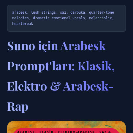
arabesk, lush strings, saz, darbuka, quarter-tone 
melodies, dramatic emotional vocals, melancholic, 
heartbreak
Suno için Arabesk
Prompt'ları: Klasik,
Elektro & Arabesk-
Rap
ARABESK · KLASIK · ELEKTRO-ARABESK · SAZ &