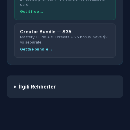
card.
Get it free →
Creator Bundle — $35
Mastery Guide + 50 credits + 25 bonus. Save $9
vs separate.
Get the bundle →
İlgili Rehberler